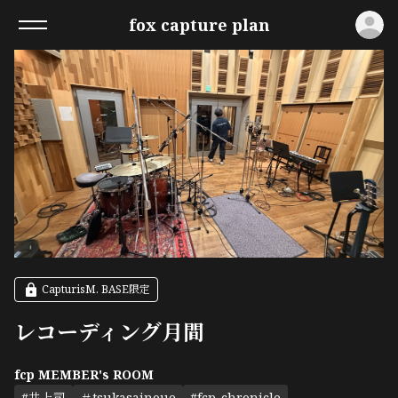
ロ
fox capture plan
CapturisM. BASE限定
レコーディング月間
fcp MEMBER's ROOM
#井上司
＃tsukasainoue
#fcp_chronicle