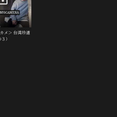
#MGCAMERA
マネカメ＞ 台湾珍道
その３）