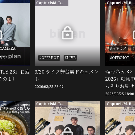
CapturisM. BASE限定
CapturisM. BASE限
CAMERA
#マネカメ
IVE
#OFFSHOT
#LIVE
#OFFSHOT
ITY'26」お疲
3/20 ライブ舞台裏ドキュメン
<#マネカメ> 
その１）
ト
2026」転
っそりお見せ
2026/03/28 23:07
2026/03/25 18:00
CapturisM. BASE限定
CapturisM. BASE限