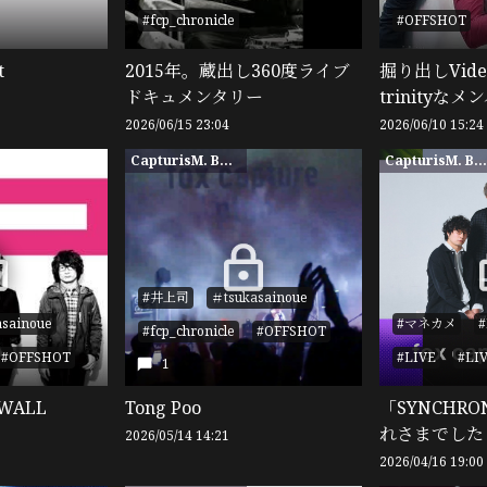
#fcp_chronicle
#OFFSHOT
t
2015年。蔵出し360度ライブ
掘り出しVid
ドキュメンタリー
trinityな
2026/06/15 23:04
2026/06/10 15:24
CapturisM. BASE限定
CapturisM. BASE限
#井上司
＃tsukasainoue
asainoue
#マネカメ
#fcp_chronicle
#OFFSHOT
#OFFSHOT
#LIVE
#LI
1
E WALL
Tong Poo
「SYNCHRON
れさまでした
2026/05/14 14:21
2026/04/16 19:00