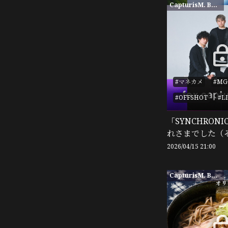
CapturisM. BASE限定
#マネカメ
#MG
#OFFSHOT
#L
「SYNCHRONIC
れさまでした（
2026/04/15 21:00
CapturisM. BASE限定