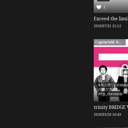
1
Exceed the limi
2026/07/21 21:12
CapturisM. BASE限定
#井上司
＃tsuk
#fcp_chronicle
trinity BRIDG
2026/05/20 16:49