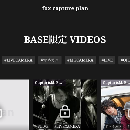
fox capture plan
BASE限定 VIDEOS
#LIVECAMERA
#マネカメ
#MGCAMERA
#LIVE
#OF
CapturisM. BASE限定
CapturisM. BASE限
#LIVE
#LIVECAMERA
#マネカメ