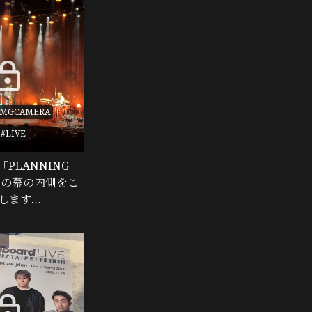
定
#MGCAMERA
#LIVE
「PLANNING
換中の幕の内側をこ
します…
定