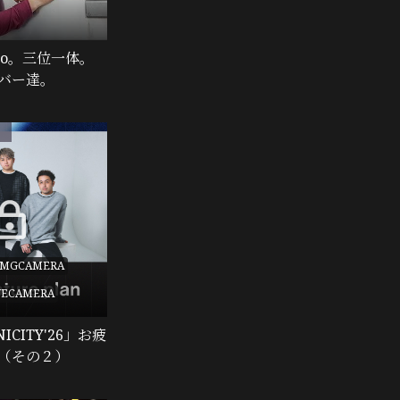
eo。三位一体。
メンバー達。
定
#MGCAMERA
VECAMERA
ICITY'26」お疲
（その２）