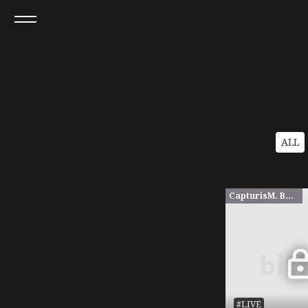
ALL
CapturisM. BASE限定
#LIVE