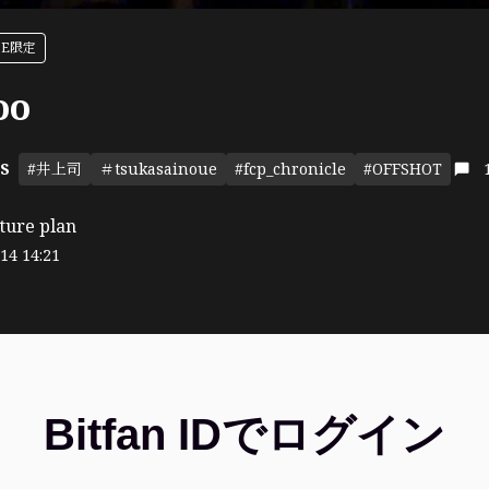
ASE限定
oo
#井上司
＃tsukasainoue
#fcp_chronicle
#OFFSHOT
S
ture plan
14 14:21
Bitfan IDでログイン