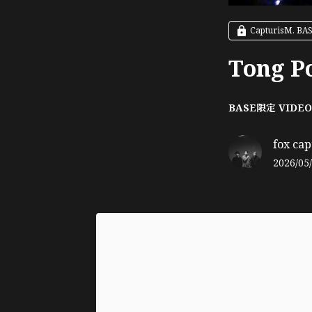
CapturisM. B
Tong P
BASE限定 VIDEO
fox cap
2026/05/