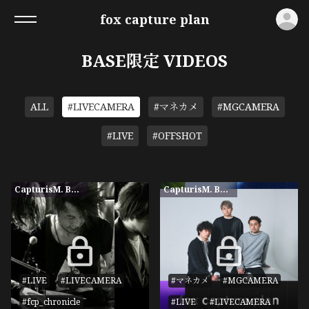
ロ
fox capture plan
BASE限定 VIDEOS
ALL
#LIVECAMERA
#マネカメ
#MGCAMERA
#LIVE
#OFFSHOT
CapturisM. BASE限定
CapturisM. BASE限定
#LIVE
#LIVECAMERA
#マネカメ
#MGCAMERA
#fcp_chronicle
#LIVE
#LIVECAMERA