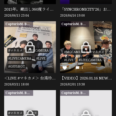
2015年。蔵出し360度ライブドキュメンタリー
「SYNCHRONICITY'26」お疲れさまでした（その２）
2026/06/15 23:04
2026/04/16 19:00
CapturisM. BASE限定
CapturisM. BASE限定
#マネカメ
#MGCAMERA
#MGCAMERA
#マネカメ
#LIVECAMERA
#LIVE
#LIVE
#LIVECAMERA
#OFFSHOT
5
1
＜LIVE #マネカメ＞ 台湾珍道中 2025（その４）
【VIDEO】2026.01.16 NEW YEAR MEETING
2026/03/11 18:00
2026/02/01 19:38
CapturisM. BASE限定
CapturisM. BASE限定
#マネカメ
#LIVE