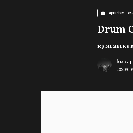
CapturisM. B
Drum 
fcp MEMBER's
fox cap
2026/05/