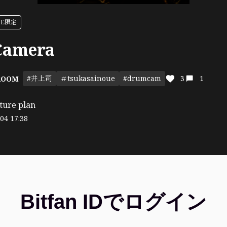
ASE限定
Camera
#井上司
＃tsukasainoue
#drumcam
3
1
 ROOM
ture plan
04 17:38
Bitfan IDでログイン