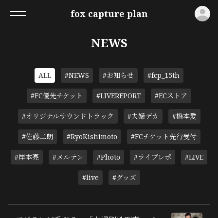
ロ
fox capture plan
NEWS
ALL
#NEWS
#お知らせ
#fcp_15th
#FC優先チケット
#LIVEREPORT
#ECストア
#オリジナルサウンドトラック
#夫婦デカ
#橋本愛
#佐藤二朗
#RyoKishimoto
#FCチケット先行受付
#岸本亮
#メルテン
#Photo
#ライブレポ
#LIVE
#live
#グッズ