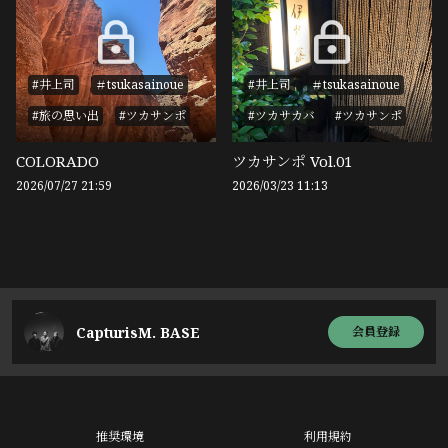
#井上司
＃tsukasainoue
#井上司
＃tsukasainoue
#旅の思い出
#ツカサンポ
#ツカサカバ
#ツカサンポ
COLORADO
ツカサンポ Vol.01
2026/07/27 21:59
2026/03/23 11:13
CapturisM. BASE
会員登録
推奨環境
利用規約