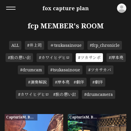
ロ
fox capture plan
fcp MEMBER's ROOM
ALL
#井上司
＃tsukasainoue
#fcp_chronicle
#旅の思い出
#カワイヒデヒロ
#ツカサンポ
#岸本亮
#drumcam
#tsukasainoue
#ツカサカバ
#演奏解説
#岸本亮 #劇伴
#劇伴
#カワイヒデヒロ #旅の思い出
#drumcamera
CapturisM. BASE限定
CapturisM. BASE限定