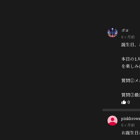
ポヨ
6ヶ月前
誕生日、
本日の1
を楽しみ
質問①メ
質問②最
0
pinkbrow
6ヶ月前
お誕生日