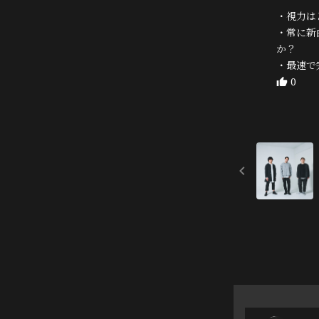
・視力は
・常に新
か？
・最速で
0