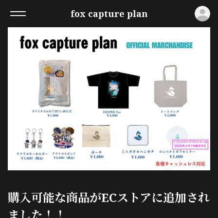
ロ
fox capture plan
購入可能な商品がECストアに追加され
ました！！